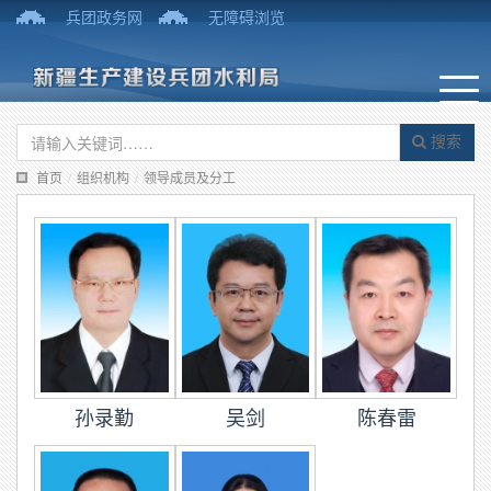
兵团政务网
无障碍浏览
搜索
首页
/
组织机构
/
领导成员及分工
孙录勤
吴剑
陈春雷