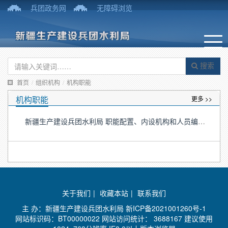
兵团政务网
无障碍浏览
搜索
首页
/
组织机构
/
机构职能
机构职能
更多 >>
新疆生产建设兵团水利局 职能配置、内设机构和人员编制规定
关于我们
|
收藏本站
|
联系我们
主 办：新疆生产建设兵团水利局
新ICP备2021001260号-1
网站标识码：BT00000022 网站访问统计：
3688167 建议使用