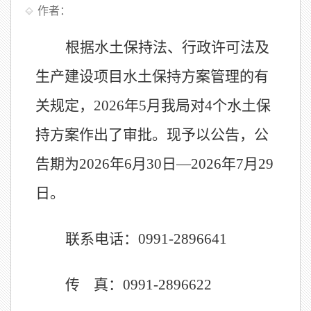
作者：
根据水土保持法、行政许可法及
生产建设项目水土保持方案管理的有
关规定，
2026
年
5
月
我局
对
4
个
水土保
持方案作出了审批
。
现予以公告，公
告期
为
202
6
年
6
月
30
日
—
2026
年
7
月
29
日。
联系电话：
0991-2896641
传
真：
0991-2896622