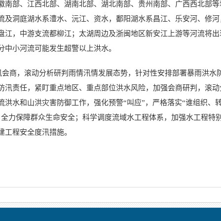
徽南部、江西北部、湖南北部、湖北南部、贵州南部、广西西北部等
流及洞庭湖水系澧水、沅江、资水，鄱阳湖水系昌江、乐安河、修河
盘江，中游支流都柳江；太湖周边及浙闽地区新安江上游等河流将出
分中小河流可能发生超警以上洪水。
防汛会商，滚动分析研判雨情汛情发展态势，针对性安排部署暴雨洪水
防汛责任，紧盯重点地区、重点部位洪水风险，加强会商研判，滚动
流洪水和山洪灾害防御工作，强化预警“叫应”，严格落实“谁组织、
，全力保障群众生命安全；科学调度流域水工程体系，加强水工程特
建工程安全度汛措施。