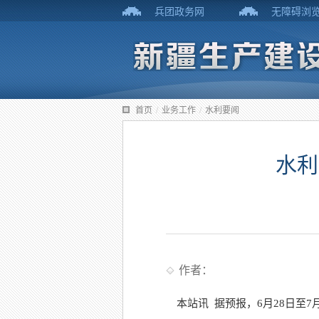
兵团政务网
无障碍浏
首页
/
业务工作
/
水利要闻
水利
作者：
本站讯
据预报，6月28日至