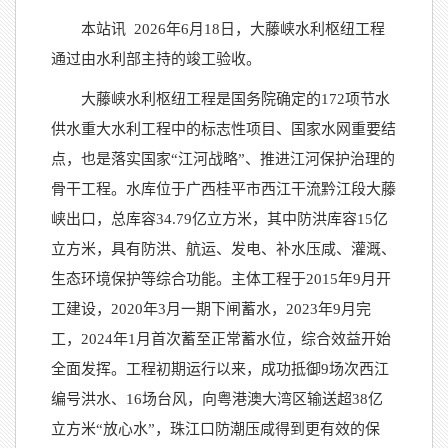
本站讯
2026年6月18日，大藤峡水利枢纽工程
通过由水利部主持的竣工验收。
大藤峡水利枢纽工程是国务院确定的172项节水
供水重大水利工程中的标志性项目、国家水网重要结
点，也是落实国家“江河战略”、推进江河保护治理的
骨干工程。水库位于广西桂平市西江干流黔江段大藤
峡出口，总库容34.79亿立方米，其中防洪库容15亿
立方米，具有防洪、航运、发电、补水压咸、灌溉、
生态环境保护等综合功能。主体工程于2015年9月开
工建设，2020年3月一期下闸蓄水，2023年9月完
工，2024年1月首次蓄至正常蓄水位，综合效益开始
全面发挥。工程初期运行以来，成功抵御9场次西江
编号洪水、16场台风，向粤港澳大湾区输送超38亿
立方米“放心水”，珠江口防潮压咸得到更有效的保