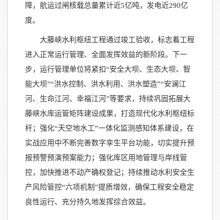
障，航运过闸核载总量累计近5亿吨，发电近290亿
度。
大藤峡水利枢纽工程通过竣工验收，标志着工程
进入正常运行管理、全面发挥效益的新阶段。下一
步，运行管理单位将紧扣“安全大坝、生态大坝、智
能大坝”“洪水控制、洪水利用、洪水塑造”“安澜江
河、生命江河、幸福江河”等要求，持续巩固拓展大
藤峡水库运管矩阵建设成果，打造现代化水利枢纽标
杆；强化“天空地水工”一体化监测感知体系建设，在
实战应用中不断完善数字孪生平台功能，切实提升预
报预警预演预案能力；强化库区用地管理与岸线管
控，加快推进不动产确权登记；持续推动水利安全生
产风险管控“六项机制”提质增效，确保工程安全稳定
良性运行、充分持久地发挥综合效益。