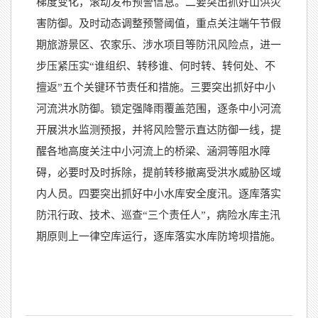
梯度变化，滚动发布预警信息。二要突出抓好山洪灾
害防御。及时动态调整预警阈值，重点关注端午节假
期旅游景区、农家乐、涉水项目等防汛风险点，进一
步压紧压实“谁组织、转移谁、何时转、转何处、不
擅返”五个关键环节责任和措施。三要突出抓好中小
河流洪水防御。锁定强降雨覆盖范围，逐条中小河流
开展洪水监测预报，并将风险警示直达防御一线，提
醒各地高度关注中小河流上的桥梁、涵洞等阻水障
碍，必要时及时拆除，提前转移撤离受洪水威胁区域
内人员。四要突出抓好中小水库安全度汛。逐库落实
防汛行政、技术、巡查“三个责任人”，病险水库主汛
期原则上一律空库运行，逐库落实水库防垮坝措施。