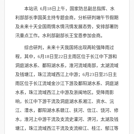
本站讯
6月18日上午，国家防总副总指挥、水
利部部长李国英主持专题会商，分析研判端午节假期
及未来十天全国雨情水情汛情发展态势，安排部署防
汛重点工作。水利部副部长王宝恩参加会商。
综合研判，未来十天我国将出现两轮强降雨过
程，其中，6月18日至22日主雨区位于长江中下游和
洞庭湖水系、鄱阳湖水系，淮河流域南部，太湖流域
及钱塘江，珠江流域西江上中游；6月23日至25日主
雨区位于长江流域金沙江下游及鄱阳湖水系、洞庭湖
水系，珠江流域西江上中游及浙闽地区。受降雨影
响，长江中下游干流及洞庭湖水系湘江、资水、沅
江、澧水，鄱阳湖水系赣江、抚河、信江、饶河、修
水，淮河上中游干流及支流史灌河、淠河，太湖及钱
塘江，珠江流域西江干流及支流柳江、桂江、郁江等