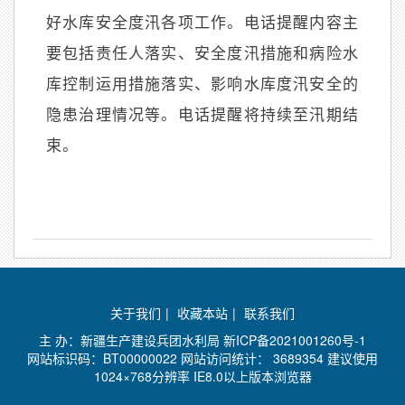
好水库安全度汛各项工作。电话提醒内容主
要包括责任人落实、安全度汛措施和病险水
库控制运用措施落实、影响水库度汛安全的
隐患治理情况等。电话提醒将持续至汛期结
束。
关于我们
|
收藏本站
|
联系我们
主 办：新疆生产建设兵团水利局
新ICP备2021001260号-1
网站标识码：BT00000022 网站访问统计：
3689354 建议使用
1024×768分辨率 IE8.0以上版本浏览器