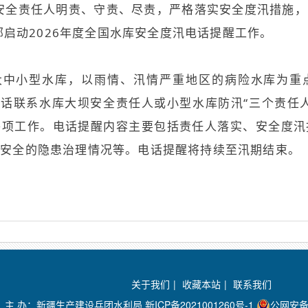
安全责任人明责、守责、尽责，严格落实安全度汛措施
利部启动2026年度全国水库安全度汛电话提醒工作。
大中小型水库，以雨情、汛情严重地区的病险水库为重
电话联系水库大坝安全责任人或小型水库防汛“三个责任
各项工作。电话提醒内容主要包括责任人落实、安全度汛
汛安全的隐患治理情况等。电话提醒将持续至汛期结束。
关于我们
|
收藏本站
|
联系我们
主 办：新疆生产建设兵团水利局
新ICP备2021001260号-1
公网安备 