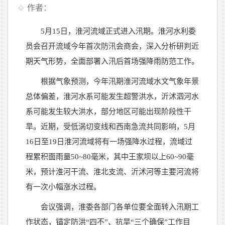
作者：
5月15日，淮河流域正式进入汛期。淮河水利委
员会召开流域今年首次防汛会商会，深入分析研判近
期天气形势，全面部署入汛后首场强降雨防范工作。
根据气象预测，今年汛期淮河流域水文气象年景
总体偏差，淮河水系可能发生超警洪水，沂沭泗河水
系可能发生较大洪水，部分地区可能出现阶段性干
旱。近期，受低涡切变线和西南急流共同影响，5月
16日至19日淮河流域将有一场强降水过程，流域过
程累积面雨量50~80毫米，其中王家坝以上60~90毫
米，预计淮河干流、淮北支流、沂沭河等主要河流将
有一次小幅涨水过程。
会议强调，淮委各部门各单位要全面转入汛期工
作状态，锚定防洪“四不”、抗旱“三个确保”工作目