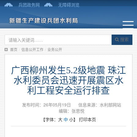
兵团政务网
无障碍浏览
搜索
首页
/
信息公开工作
/
业务公开
广西柳州发生5.2级地震 珠江
水利委员会迅速开展震区水
利工程安全运行排查
发布时间：26年05月19日
信息来源：水利部网站
编辑：张思悦
【字体：
大
中
小
】
打印本页