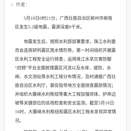
作者：
5月18日0时21分，广西
壮族自治区
柳州市柳南
区发生
5.2级地震，震源深度8千米。
地震发生后，
按照水利部部署要求，珠江水利委
员会
连夜
研判震区雨水情形势，
第一时间
组织
开展震
区水利工程安全运行排查
，运用珠江水旱灾害防御
“
四预
”
平台全面梳理震区河流以及水库、堤防、水
闸、水文测站等水利工程分布情况，及时通报广西壮
族自治区水利厅，督促指导地方全面排查震损情况
；
并
组织大藤峡水利枢纽等
重大
工程加强坝体、护岸边
坡等关键部位的巡视检查和安全监测
。
截至
5月18日
16
时，
大藤峡水利枢纽和
震区水利工程未发现异常情
况。