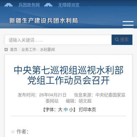
兵团政务网
无障碍浏览
搜索
首页
/
业务工作
/
水利要闻
中央第七巡视组巡视水利部
党组工作动员会召开
发布时间：26年04月21日
信息来源：中央纪委国家监
委网站
编辑：胡文超
【字体：
大
中
小
】
打印本页
作者：