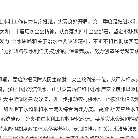
度水利工作有力有序推进，实现良好开局。第二季度是推进水利
十大和二十届历次全会精神，认真落实四中全会部署，坚定不移践
发力”治水思路和关于治水重要论述精神，不折不扣贯彻落实
加力推进各项水利任务按期保质保量完成，努力创造经得起实
汛期，要始终把保障人民生命财产安全放到第一位，从严从细从
警，强化中小河流洪水、山洪灾害防御和中小水库安全度汛以及
进大中型灌区建设改造，进一步推动农村供水“3+1”标准化建设
，加大地下水超采和水土流失综合治理力度。要加快“天空地水工
型系统建设，分类推进水利工程数智化改造。要落实水资源刚性
节水降损制度政策体系落实落地。要加快推动有关涉水法律法规