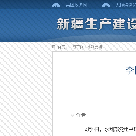
兵团政务网
无障碍浏
首页
/
业务工作
/
水利要闻
李
作者：
4月9日，水利部党组书