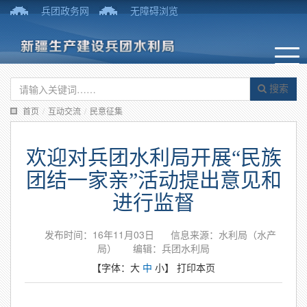
兵团政务网
无障碍浏览
搜索
首页
/
互动交流
/
民意征集
欢迎对兵团水利局开展“民族
团结一家亲”活动提出意见和
进行监督
发布时间：16年11月03日
信息来源：水利局（水产
局）
编辑：兵团水利局
【字体：
大
中
小
】
打印本页