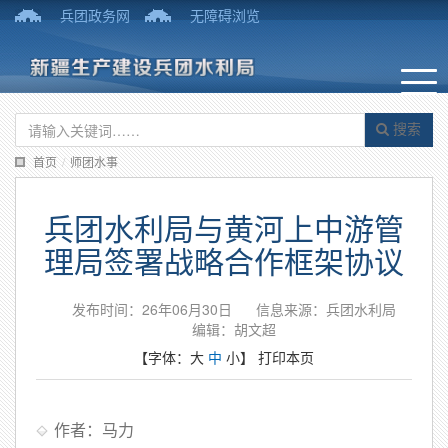
兵团政务网
无障碍浏览
搜索
首页
/
师团水事
兵团水利局与黄河上中游管
理局签署战略合作框架协议
发布时间：26年06月30日
信息来源：兵团水利局
编辑：胡文超
【字体：
大
中
小
】
打印本页
作者：马力