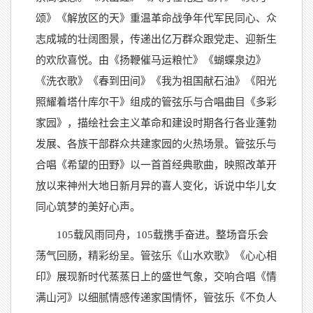
颂》《解放区的天》重温革命战争年代军民同心、众
志成城的壮阔图景，传递出亿万群众跟党走、迎新生
的欢欣喜悦。由《扬鞭催马运粮忙》《蝴蝶泉边》
《洗衣歌》《春到田间》《我为祖国献石油》《阳光
照耀着塔什库尔干》组成的管弦乐与合唱曲目《多彩
家园》，描绘社会主义革命和建设时期各行各业蓬勃
发展、各族干部群众共建家园的火热场景。管弦乐与
合唱《希望的田野》以一首首经典歌曲，映照改革开
放以来神州大地日新月异的喜人变化，诉说中华儿女
同心筑梦的美好心声。
105载风雨同舟，105载携手奋进。整场音乐会
荡气回肠，精彩纷呈。管弦乐《山水欢歌》《心心相
印》展现新时代蒸蒸日上的盛世气象，交响合唱《情
满山河》以细腻情感传递家国情怀，管弦乐《不负人