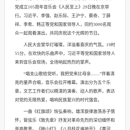
党成立105周年音乐会《人民至上》29日晚在京举
行。习近平、李强、赵乐际、王沪宁、蔡奇、丁薛
祥、李希、韩正等党和国家领导人，同约3000名观
众一起观看演出，共同庆祝这个光辉的节日。
人民大会堂华灯璀璨，洋溢着喜庆的气氛。19时
55分，在欢快的乐曲声中，习近平等党和国家领导人
来到音乐会现场，全场响起热烈的掌声。
“唱支山歌给党听，我把党来比母亲……”伴着清
亮的童声合唱，音乐会拉开帷幕。演出分为五个乐
章，文艺工作者们以精湛的演奏、动人的歌声，表达
对党的无限热爱，唱响民族复兴的时代强音。
一曲《红旗颂》恢弘奏响，雄浑旋律激荡赤子情
怀，管弦乐《致先辈》抒发对革命先烈的深切缅怀和
崇高敬意。《映山红》《八月桂花遍地开》《黄河