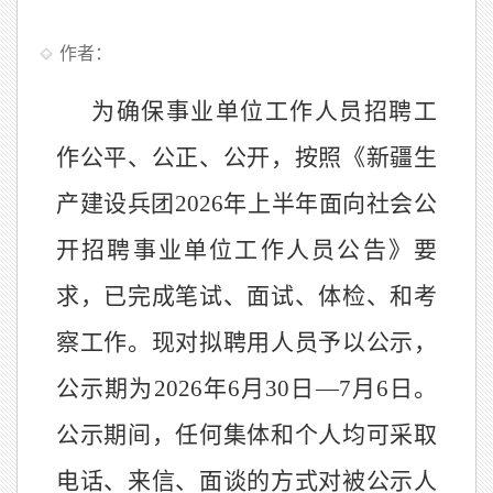
作者：
为确保事业单位工作人员招聘工
作公平、公正、公开，按照《新疆生
产建设兵团
2026
年上半年面向社会公
开招聘事业单位工作人员公告》
要
求
，
已完成
笔试、面试、体检、
和
考
察
工作。
现对拟聘用人员予以公示
，
公示
期
为
2026
年
6
月
30
日
—
7
月
6
日。
公示期间，任何集体和个人均可采取
电话、来信、
面谈的
方式
对被公示人