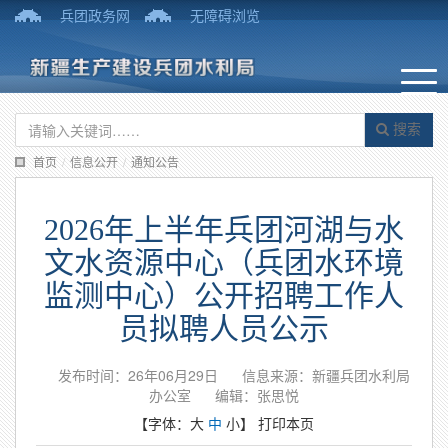
兵团政务网
无障碍浏览
搜索
首页
/
信息公开
/
通知公告
2026年上半年兵团河湖与水
文水资源中心（兵团水环境
监测中心）公开招聘工作人
员拟聘人员公示
发布时间：26年06月29日
信息来源：新疆兵团水利局
办公室
编辑：张思悦
【字体：
大
中
小
】
打印本页