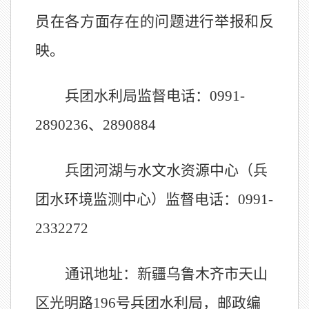
员在各方面存在的问题进行举报和反
映
。
兵团水利局
监督电话：
0991-
289
0236
、
2
890884
兵团河湖与水文水资源中心（兵
团水环境监测中心）监督电话：
0
991-
2332272
通讯地址：新疆乌鲁木齐市天山
区光明路
196
号兵团水利局
，
邮政编