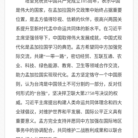
塔里克祝贺中国共产党成立105周年，表示中国
是伟大的国家，在孟加拉国外交政策中始终占据重要
位置，是孟方值得珍视、信赖的伙伴，很高兴两国关
系提升至新时代孟中命运共同体的新水平。在习近平
主席坚强领导下，中国取得伟大发展成就，中国式现
代化是孟加拉国学习的典范。孟方希望同中方加强党
际交流，共建“一带一路”，密切经贸、互联互通、农
业、科技、绿色能源、教育、卫生等领域合作交流，
助力孟加拉国实现现代化。孟方坚定恪守一个中国原
则，认为台湾是中国领土不可分割的一部分，反对任
何形式的“台独”，坚决捍卫联大第2758号决议的权
威。习近平主席提出构建人类命运共同体理念和四大
全球倡议，对维护世界和平发展、国际公平正义具有
重要意义。孟方完全支持并愿同中方加强在国际地区
事务中的协调配合，共同维护二战胜利成果和以联合