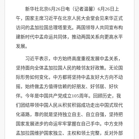
新华社北京6月26日电（记者温馨）6月26日上
午，国家主席习近平在北京人民大会堂会见来华正式
访问的孟加拉国总理塔里克。两国领导人共同宣布构
建新时代中孟命运共同体，推动两国关系向更高水平
发展。
习近平表示，中方始终高度重视发展中孟关系，
坚持面向全体孟加拉国人民的睦邻友好政策。无论国
际形势如何变化，中方都将坚持中孟友好大方向不动
摇，始终做孟方值得信赖的好朋友、好邻居、好伙
伴。今年是中国共产党成立105周年。回顾历史，我
们团结带领中国人民从积贫积弱成功走出中国式现代
化道路，靠的就是坚持独立自主、自立自强，坚持把
国家发展进步的命运牢牢掌握在自己手中。中方支持
孟加拉国维护国家独立、主权和领土完整，反对外部