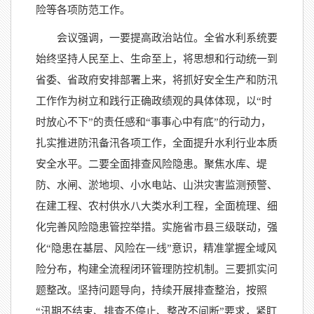
险等各项防范工作。
会议强调，一要提高政治站位。全省水利系统要
始终坚持人民至上、生命至上，将思想和行动统一到
省委、省政府安排部署上来，将抓好安全生产和防汛
工作作为树立和践行正确政绩观的具体体现，以“时
时放心不下”的责任感和“事事心中有底”的行动力，
扎实推进防汛备汛各项工作，全面提升水利行业本质
安全水平。二要全面排查风险隐患。聚焦水库、堤
防、水闸、淤地坝、小水电站、山洪灾害监测预警、
在建工程、农村供水八大类水利工程，全面梳理、细
化完善风险隐患管控举措。实施省市县三级联动，强
化“隐患在基层、风险在一线”意识，精准掌握全域风
险分布，构建全流程闭环管理防控机制。三要抓实问
题整改。坚持问题导向，持续开展排查整治，按照
“汛期不结束、排查不停止、整改不间断”要求，紧盯