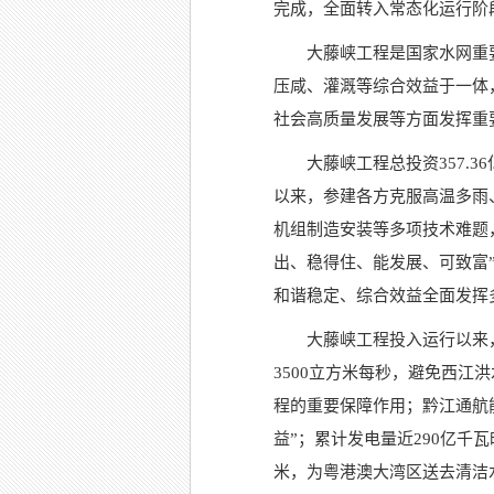
完成，全面转入常态化运行阶
大藤峡工程是国家水网重
压咸、灌溉等综合效益于一体
社会高质量发展等方面发挥重
大藤峡工程总投资357.3
以来，参建各方克服高温多雨
机组制造安装等多项技术难题
出、稳得住、能发展、可致富
和谐稳定、综合效益全面发挥
大藤峡工程投入运行以来
3500立方米每秒，避免西江
程的重要保障作用；黔江通航能
益”；累计发电量近290亿千
米，为粤港澳大湾区送去清洁水