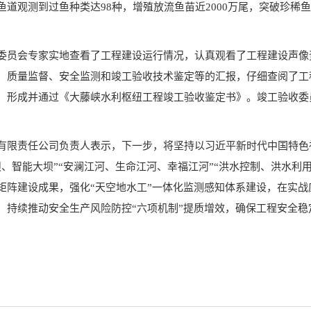
道观测到过鱼种类达98种，增殖放流鱼苗近2000万尾，突破珍稀鱼
委员会专家实地查看了工程建设运行情况，认真观看了工程建设声像
、质量监督、安全监测和竣工验收技术鉴定等的汇报，仔细查阅了工
，形成并通过《大藤峡水利枢纽工程竣工验收鉴定书》。竣工验收委
有限责任公司负责人表示，下一步，将坚持以习近平新时代中国特色
、智能大坝”“安澜江河、生命江河、幸福江河”“洪水控制、洪水利
矩阵建设成果，强化“天空地水工”一体化监测感知体系建设，在实战
；持续推动安全生产风险防控“六项机制”提质增效，确保工程安全稳