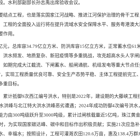
段。水利部副部长孙志禹出席验收会议。
要结点工程，也是落实国家江河战略、推进江河保护治理的骨干工程
，工程的全面投入运行将在提升流域水安全保障水平、服务粤港澳大
要作用。
6亿元，总库容34.79亿立方米、防洪库容15亿立方米，正常蓄水位61米
、洪水频发、地质复杂、新冠疫情等多重挑战，攻克超高水头人字闸
，如期完成大江截流、下闸蓄水、船闸通航、机组发电等重大节点任
”，实现工程质量优良可靠、安全生产态势平稳、主体工程提前完工
多重目标。
，累计抵御9次西江编号洪水，特别是2022年，建设期的大藤峡工程
洪水洪峰与北江特大洪水洪峰恶劣遭遇；2024年成功防御4次编号洪
力由300吨级跃升至3000吨级，累计过闸核载量近5亿吨，珠江黄
瓦时，为实现国家碳达峰、碳中和目标作出积极贡献；实施21次应急补水
、幸福水；按照设计，工程可灌溉农田120.6万亩，惠及138.4万