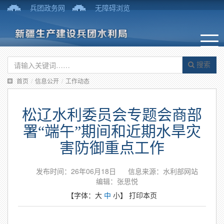
兵团政务网
无障碍浏览
搜索
首页
/
信息公开
/
工作动态
松辽水利委员会专题会商部
署“端午”期间和近期水旱灾
害防御重点工作
发布时间：26年06月18日
信息来源：水利部网站
编辑：张思悦
【字体：
大
中
小
】
打印本页