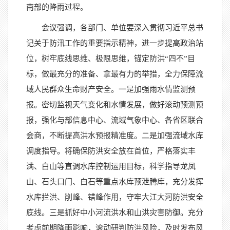
南部的降雨过程。
会议强调，各部门、单位要深入贯彻习近平总书
记关于防汛工作的重要指示精神，进一步提高政治站
位，树牢底线思维、极限思维，锚定防洪“四不”目
标，做最充分的准备、拿最有力的举措，全力保障流
域人民群众生命财产安全。一是加强雨水情监测预
报。密切监视天气变化和水情发展，做好滚动预测预
报，强化与部信息中心、流域气象中心、各省区联合
会商，不断提高洪水预报精准度。二是加强流域水库
调度指导。将确保防洪安全放在首位，严格落实丰
满、白山等直调水库控制运用目标，科学指导龙凤
山、石头口门、白石等重点水库预泄腾库，充分发挥
水库拦洪、削峰、错峰作用，守牢大江大河防洪安全
底线。三是抓好中小河流洪水和山洪灾害防御。充分
考虑前期降雨影响，滚动研判防洪风险，及时发布风