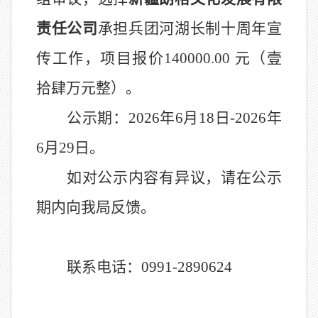
责任公司
承担兵团河湖长制十周年宣
传工作
，项目报价
140000.00
元（壹
拾肆万元整）
。
公示期：
2026
年
6
月
18
日
-2026
年
6
月
29
日。
如对公示内容有异议，请在公示
期内
向我局反馈。
联系电话：
0991-2890624