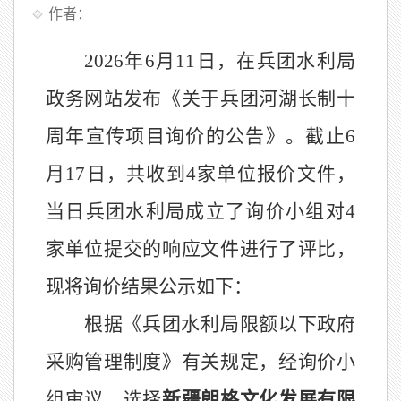
作者：
2026
年
6
月
11
日，在兵团水利局
政务网站发布《关于兵团河湖长制十
周年宣传项目询价的公告》。截止
6
月
17
日，
共
收到
4
家单位报价文件，
当日兵团水利局成立了询价小组对
4
家单位提交的响应文件进行了评比，
现将询价结果公示如下：
根据《兵团水利局限额以下政府
采购管理制度》有关规定，经询价小
组审议，
选择
新疆朗格文化发展有限