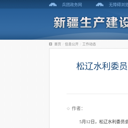
兵团政务网
无障碍浏
首页
/
信息公开
/
工作动态
松辽水利委员
作者：
5月12日，松辽水利委