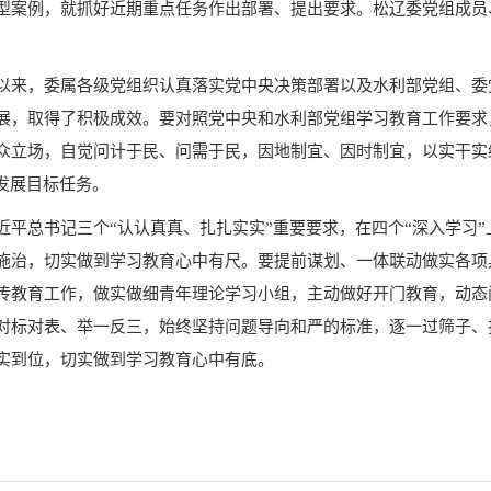
型案例，就抓好近期重点任务作出部署、提出要求。松辽委党组成员
以来，委属各级党组织认真落实党中央决策部署以及水利部党组、委
展，取得了积极成效。要对照党中央和水利部党组学习教育工作要求
众立场，自觉问计于民、问需于民，因地制宜、因时制宜，以实干实
发展目标任务。
平总书记三个“认认真真、扎扎实实”重要要求，在四个“深入学习”
施治，切实做到学习教育心中有尺。要提前谋划、一体联动做实各项
传教育工作，做实做细青年理论学习小组，主动做好开门教育，动态
对标对表、举一反三，始终坚持问题导向和严的标准，逐一过筛子、
实到位，切实做到学习教育心中有底。